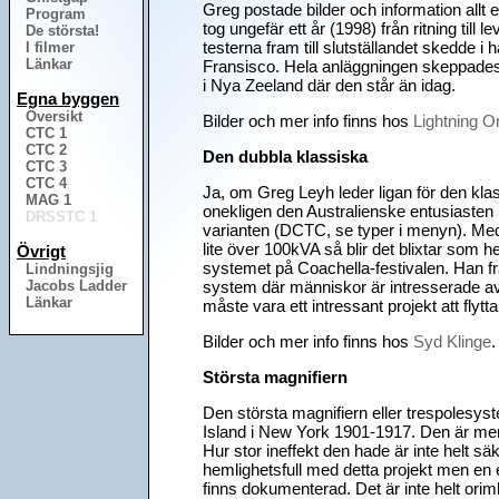
Greg postade bilder och information allt
Program
tog ungefär ett år (1998) från ritning till
De största!
testerna fram till slutställandet skedde 
I filmer
Länkar
Fransisco. Hela anläggningen skeppades 
i Nya Zeeland där den står än idag.
Egna byggen
Översikt
Bilder och mer info finns hos
Lightning 
CTC 1
CTC 2
Den dubbla klassiska
CTC 3
CTC 4
Ja, om Greg Leyh leder ligan för den kla
MAG 1
onekligen den Australienske entusiasten 
DRSSTC 1
varianten (DCTC, se typer i menyn). Med 
lite över 100kVA så blir det blixtar som 
Övrigt
systemet på Coachella-festivalen. Han f
Lindningsjig
Jacobs Ladder
system där människor är intresserade av a
Länkar
måste vara ett intressant projekt att flytt
Bilder och mer info finns hos
Syd Klinge
.
Största magnifiern
Den största magnifiern eller trespolesy
Island i New York 1901-1917. Den är me
Hur stor ineffekt den hade är inte helt sä
hemlighetsfull med detta projekt men en
finns dokumenterad. Det är inte helt orim