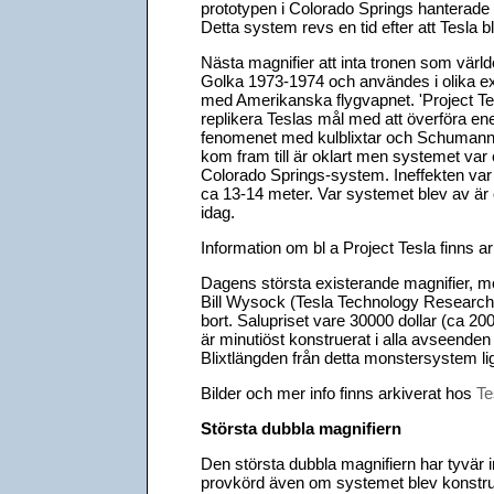
prototypen i Colorado Springs hanterade
Detta system revs en tid efter att Tesla bl
Nästa magnifier att inta tronen som värl
Golka 1973-1974 och användes i olika ex
med Amerikanska flygvapnet. 'Project Te
replikera Teslas mål med att överföra en
fenomenet med kulblixtar och Schumannr
kom fram till är oklart men systemet var
Colorado Springs-system. Ineffekten var
ca 13-14 meter. Var systemet blev av är ok
idag.
Information om bl a Project Tesla finns a
Dagens största existerande magnifier, 
Bill Wysock (Tesla Technology Research) 
bort. Salupriset vare 30000 dollar (ca 
är minutiöst konstruerat i alla avseend
Blixtlängden från detta monstersystem li
Bilder och mer info finns arkiverat hos
Te
Största dubbla magnifiern
Den största dubbla magnifiern har tyvär in
provkörd även om systemet blev konstrue