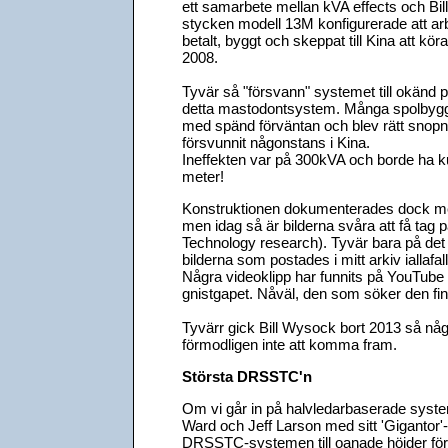
ett samarbete mellan kVA effects och Bil
stycken modell 13M konfigurerade att arb
betalt, byggt och skeppat till Kina att kö
2008.
Tyvär så "försvann" systemet till okänd pl
detta mastodontsystem. Många spolbygga
med spänd förväntan och blev rätt snopna
försvunnit någonstans i Kina.
Ineffekten var på 300kVA och borde ha k
meter!
Konstruktionen dokumenterades dock me
men idag så är bilderna svåra att få tag 
Technology research). Tyvär bara på det 
bilderna som postades i mitt arkiv iallafall.
Några videoklipp har funnits på YouTube 
gnistgapet. Nåväl, den som söker den fin
Tyvärr gick Bill Wysock bort 2013 så n
förmodligen inte att komma fram.
Största DRSSTC'n
Om vi går in på halvledarbaserade syste
Ward och Jeff Larson med sitt 'Gigantor'-
DRSSTC-systemen till oanade höjder för 