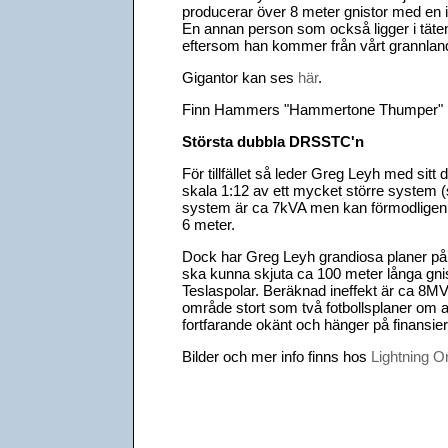
producerar över 8 meter gnistor med en 
En annan person som också ligger i täten
eftersom han kommer från vårt grannla
Gigantor kan ses
här
.
Finn Hammers "Hammertone Thumper"
Största dubbla DRSSTC'n
För tillfället så leder Greg Leyh med sit
skala 1:12 av ett mycket större system (se
system är ca 7kVA men kan förmodligen 
6 meter.
Dock har Greg Leyh grandiosa planer på 
ska kunna skjuta ca 100 meter långa gni
Teslaspolar. Beräknad ineffekt är ca 8MV
område stort som två fotbollsplaner om all
fortfarande okänt och hänger på finansier
Bilder och mer info finns hos
Lightning 