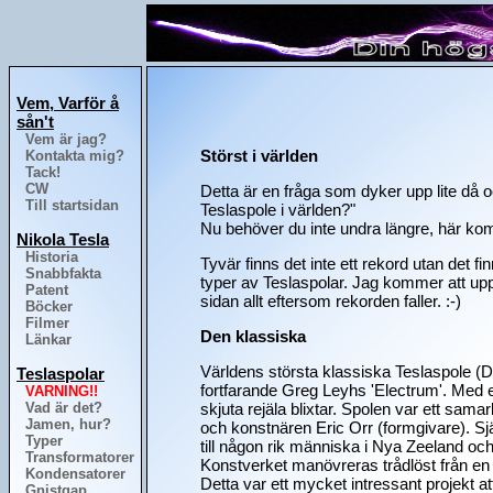
Vem, Varför å
sån't
Vem är jag?
Störst i världen
Kontakta mig?
Tack!
CW
Detta är en fråga som dyker upp lite då 
Till startsidan
Teslaspole i världen?"
Nu behöver du inte undra längre, här k
Nikola Tesla
Historia
Tyvär finns det inte ett rekord utan det fin
Snabbfakta
typer av Teslaspolar. Jag kommer att up
Patent
sidan allt eftersom rekorden faller. :-)
Böcker
Filmer
Den klassiska
Länkar
Världens största klassiska Teslaspole (
Teslaspolar
fortfarande Greg Leyhs 'Electrum'. Med 
VARNING!!
Vad är det?
skjuta rejäla blixtar. Spolen var ett sam
Jamen, hur?
och konstnären Eric Orr (formgivare). Sjä
Typer
till någon rik människa i Nya Zeeland oc
Transformatorer
Konstverket manövreras trådlöst från en
Kondensatorer
Detta var ett mycket intressant projekt at
Gnistgap