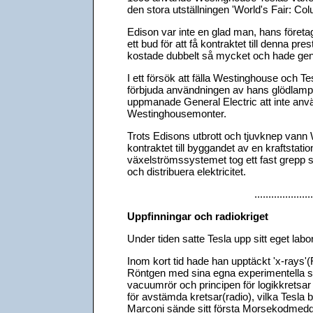
den stora utställningen 'World's Fair: Co
Edison var inte en glad man, hans företa
ett bud för att få kontraktet till denna pres
kostade dubbelt så mycket och hade gen
I ett försök att fälla Westinghouse och T
förbjuda användningen av hans glödlam
uppmanade General Electric att inte anv
Westinghousemonter.
Trots Edisons utbrott och tjuvknep van
kontraktet till byggandet av en kraftstatio
växelströmssystemet tog ett fast grepp 
och distribuera elektricitet.
.....................
Uppfinningar och radiokriget
Under tiden satte Tesla upp sitt eget labor
Inom kort tid hade han upptäckt 'x-rays'
Röntgen med sina egna experimentella sk
vacuumrör och principen för logikkretsar
för avstämda kretsar(radio), vilka Tesla b
Marconi sände sitt första Morsekodmedd