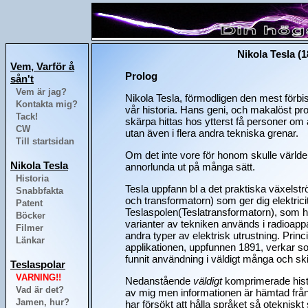
Nikola Tesla (1
Vem, Varför å
Prolog
sån't
Vem är jag?
Nikola Tesla, förmodligen den mest förbi
Kontakta mig?
vår historia. Hans geni, och makalöst p
Tack!
skärpa hittas hos ytterst få personer om
CW
utan även i flera andra tekniska grenar.
Till startsidan
Om det inte vore för honom skulle värld
Nikola Tesla
annorlunda ut på många sätt.
Historia
Tesla uppfann bl a det praktiska växels
Snabbfakta
och transformatorn) som ger dig elektricit
Patent
Teslaspolen(Teslatransformatorn), som ha
Böcker
varianter av tekniken används i radioapp
Filmer
andra typer av elektrisk utrustning. Prin
Länkar
applikationen, uppfunnen 1891, verkar s
funnit användning i väldigt många och sk
Teslaspolar
VARNING!!
Nedanstående
väldigt
komprimerade hist
Vad är det?
av mig men informationen är hämtad från 
Jamen, hur?
har försökt att hålla språket så otekniskt