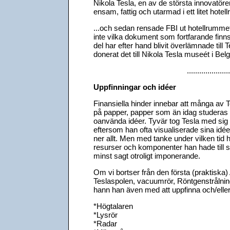
Nikola Tesla, en av de största innovatörern
ensam, fattig och utarmad i ett litet hotel
...och sedan rensade FBI ut hotellrummet
inte vilka dokument som fortfarande finns
del har efter hand blivit överlämnade till 
donerat det till Nikola Tesla museét i Bel
.....................
Uppfinningar och idéer
Finansiella hinder innebar att många av 
på papper, papper som än idag studeras a
oanvända idéer. Tyvär tog Tesla med sig e
eftersom han ofta visualiserade sina idé
ner allt. Men med tanke under vilken ti
resurser och komponenter han hade till si
minst sagt otroligt imponerande.
Om vi bortser från den första (praktisk
Teslaspolen, vacuumrör, Röntgenstrålnin
hann han även med att uppfinna och/eller
*Högtalaren
*Lysrör
*Radar