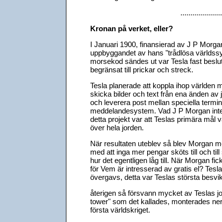
.....................
Kronan på verket, eller?
I Januari 1900, finansierad av J P Morgan
uppbyggandet av hans "trådlösa världss
morsekod sändes ut var Tesla fast beslut
begränsat till prickar och streck.
Tesla planerade att koppla ihop världen 
skicka bilder och text från ena änden av j
och leverera post mellan speciella termi
meddelandesystem. Vad J P Morgan inte vis
detta projekt var att Teslas primära mål var
över hela jorden.
När resultaten uteblev så blev Morgan me
med att inga mer pengar sköts till och till
hur det egentligen låg till. När Morgan fic
för Vem är intresserad av gratis el? Tesl
övergavs, detta var Teslas största besvik
återigen så försvann mycket av Teslas jo
tower" som det kallades, monterades ner 
första världskriget.