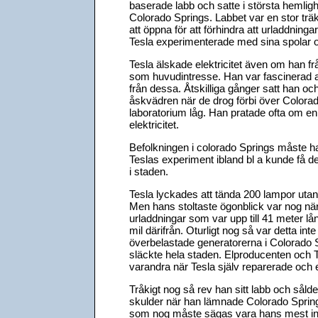
baserade labb och satte i största hemlighe
Colorado Springs. Labbet var en stor trä
att öppna för att förhindra att urladdni
Tesla experimenterade med sina spolar o
Tesla älskade elektricitet även om han f
som huvudintresse. Han var fascinerad av
från dessa. Åtskilliga gånger satt han o
åskvädren när de drog förbi över Color
laboratorium låg. Han pratade ofta om en v
elektricitet.
Befolkningen i colorado Springs måste ha
Teslas experiment ibland bl a kunde få det
i staden.
Tesla lyckades att tända 200 lampor utan l
Men hans stoltaste ögonblick var nog nä
urladdningar som var upp till 41 meter l
mil därifrån. Oturligt nog så var detta int
överbelastade generatorerna i Colorado 
släckte hela staden. Elproducenten och
varandra när Tesla själv reparerade och
Tråkigt nog så rev han sitt labb och sål
skulder när han lämnade Colorado Springs
som nog måste sägas vara hans mest int