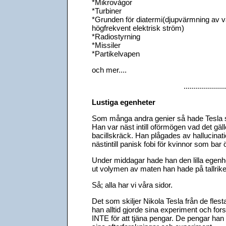
*Mikrovågor
*Turbiner
*Grunden för diatermi(djupvärmning av
högfrekvent elektrisk ström)
*Radiostyrning
*Missiler
*Partikelvapen
och mer....
.....................
Lustiga egenheter
Som många andra genier så hade Tesla si
Han var näst intill oförmögen vad det gä
bacillskräck. Han plågades av hallucina
nästintill panisk fobi för kvinnor som bar
Under middagar hade han den lilla egenhe
ut volymen av maten han hade på tallrike
Så; alla har vi våra sidor.
Det som skiljer Nikola Tesla från de flest
han alltid gjorde sina experiment och fo
INTE för att tjäna pengar. De pengar han 