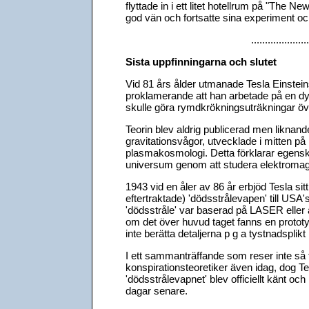
flyttade in i ett litet hotellrum på "The 
god vän och fortsatte sina experiment oc
.....................
Sista uppfinningarna och slutet
Vid 81 års ålder utmanade Tesla Einsteins 
proklamerande att han arbetade på en dy
skulle göra rymdkrökningsuträkningar öve
Teorin blev aldrig publicerad men liknand
gravitationsvågor, utvecklade i mitten på
plasmakosmologi. Detta förklarar egensk
universum genom att studera elektromag
1943 vid en åler av 86 år erbjöd Tesla s
eftertraktade) 'dödsstrålevapen' till US
'dödsstråle' var baserad på LASER eller a
om det över huvud taget fanns en prototy
inte berätta detaljerna p g a tystnadspli
I ett sammanträffande som reser inte så
konspirationsteoretiker även idag, dog T
'dödsstrålevapnet' blev officiellt känt oc
dagar senare.