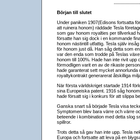
.....................
Början till slutet
Under paniken 1907(Edisons fortsatta för
att ruinera honom) räddade Tesla företage
som gav honom royalties per tillverkad h
försatte han sig dock i en kommande fina
honom nästintill utfattig. Tesla själv inså
för honom just då. Han såg detta som e
var den enda som trodde på Teslas väx
honom till 100%. Hade han inte rivit upp 
förmodligen varit en av de rikaste person
hade garanterat sett mycket annorlunda u
royaltykontrakt generarerat åtskilliga milj
När första världskriget startade 1914 för
sina Europeiska patent. 1916 såg honom 
hade försatt sig i konkurs för att slippa 
Ganska snart så började Tesla visa teck
Symptomen blev bara värre och värre och
beteende i kombination med detta slog sn
spillror.
Trots detta så gav han inte upp. Tesla nek
Europa och fortsatte att leva på en blyg