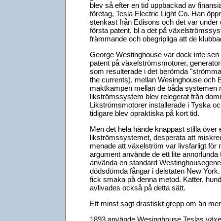
blev så efter en tid uppbackad av finansiä
företag, Tesla Electric Light Co. Han öppn
stenkast från Edisons och det var under
första patent, bl a det på växelströmssy
främmande och obegripliga att de klubb
George Westinghouse var dock inte sen at
patent på växelströmsmotorer, generator
som resulterade i det berömda "strömmarna
the currents), mellan Wesinghouse och Ed
maktkampen mellan de båda systemen res
likströmssystem blev relegerat från domi
Likströmsmotorer installerade i Tyska oc
tidigare blev opraktiska på kort tid.
Men det hela hände knappast stilla över 
likströmssystemet, desperata att miskre
menade att växelström var livsfarligt för 
argument använde de ett lite annorlunda t
använda en standard Westinghousegenerato
dödsdömda fångar i delstaten New York.
fick smaka på denna metod. Katter, hunda
avlivades också på detta sätt.
Ett minst sagt drastiskt grepp om än men
1893 använde Wesinghouse Teslas växelst