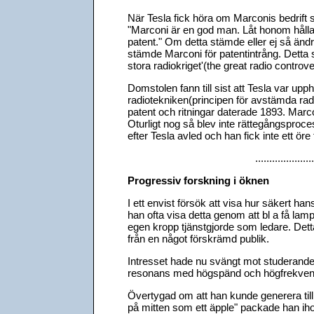
När Tesla fick höra om Marconis bedrift sk
"Marconi är en god man. Låt honom håll
patent." Om detta stämde eller ej så änd
stämde Marconi för patentintrång. Detta s
stora radiokriget'(the great radio controv
Domstolen fann till sist att Tesla var upp
radiotekniken(principen för avstämda radi
patent och ritningar daterade 1893. Marco
Oturligt nog så blev inte rättegångsproc
efter Tesla avled och han fick inte ett ö
.....................
Progressiv forskning i öknen
I ett envist försök att visa hur säkert 
han ofta visa detta genom att bl a få la
egen kropp tjänstgjorde som ledare. Detta t
från en något förskrämd publik.
Intresset hade nu svängt mot studerandet
resonans med högspänd och högfrekvent e
Övertygad om att han kunde generera tillr
på mitten som ett äpple" packade han iho