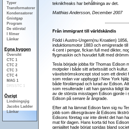
Typer
teknikfreaks har behållninga av det.
Transformatorer
Matthias Andersson, December 2007
Kondensatorer
Gnistgap
.....................
Program
De största!
Från immigrant till världskändis
I filmer
Länkar
Född i Austro-Ungern(nu Kroatien) 1856, 
induktionsmotor 1883 och emigrerade till
Egna byggen
4 cent i pengar, fickan full med dikter, n
Översikt
flygmaskin och huvudet fullt med drömma
CTC 1
Tesla började jobba för Thomas Edison m
CTC 2
motpoler i både sitt arbetssätt och kultur
CTC 3
växelströmskoncept stod som ett direkt
CTC 4
som redan var uppbyggt i New York hjälpe i
MAG 1
både förolämpad och lurad av Edison. Att
DRSSTC 1
som resulterade i att han ganska tidigt l
av de största misstagen Edison gjorde i s
Övrigt
Edison på senare år ångrade.
Lindningsjig
Jacobs Ladder
Efter att ha lämnat Edison fann sig nu T
Länkar
jobb som dikesgrävare åt Edisons likstr
Edisons företag var inte direkt det han h
mat för dagen. Hans korta tid hos Edison
genialitet hade börjat spridas bland soci