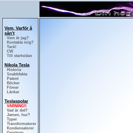
Vem, Varför å
sån't
Vem är jag?
Kontakta mig?
Tack!
CW
Till startsidan
Nikola Tesla
Historia
Snabbfakta
Patent
Böcker
Filmer
Länkar
Teslaspolar
VARNING!!
Vad är det?
Jamen, hur?
Typer
Transformatorer
Kondensatorer
Gnistgap