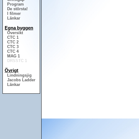
Program
De största!
I filmer
Länkar
Egna byggen
Översikt
CTC 1
CTC 2
CTC 3
CTC 4
MAG 1
DRSSTC 1
Övrigt
Lindningsjig
Jacobs Ladder
Länkar