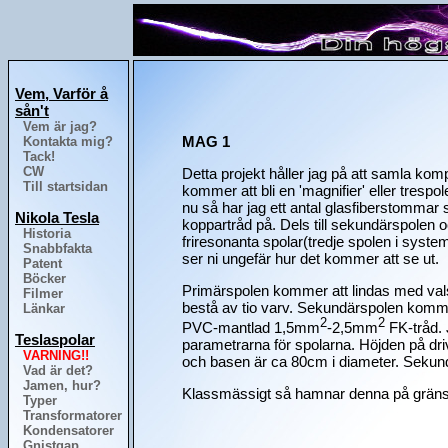
Vem, Varför å
sån't
Vem är jag?
MAG 1
Kontakta mig?
Tack!
CW
Detta projekt håller jag på att samla kompone
Till startsidan
kommer att bli en 'magnifier' eller tresp
nu så har jag ett antal glasfiberstommar s
Nikola Tesla
koppartråd på. Dels till sekundärspolen och
Historia
friresonanta spolar(tredje spolen i syste
Snabbfakta
ser ni ungefär hur det kommer att se ut.
Patent
Böcker
Primärspolen kommer att lindas med va
Filmer
bestå av tio varv. Sekundärspolen komm
Länkar
2
2
PVC-mantlad 1,5mm
-2,5mm
FK-tråd. J
Teslaspolar
parametrarna för spolarna. Höjden på dr
VARNING!!
och basen är ca 80cm i diameter. Sekund
Vad är det?
Jamen, hur?
Klassmässigt så hamnar denna på gränsen 
Typer
Transformatorer
Kondensatorer
Gnistgap