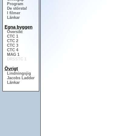
Program
De största!
I filmer
Länkar
Egna byggen
Översikt
CTC 1
CTC 2
CTC 3
CTC 4
MAG 1
DRSSTC 1
Övrigt
Lindningsjig
Jacobs Ladder
Länkar